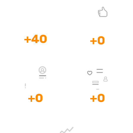
+
40
+
0
Profesionales
Años de
a tu Disposición
Experiencia
+
0
+
0
Clientes
Mentorías, Consultorías
Satisfechos
y Cursos