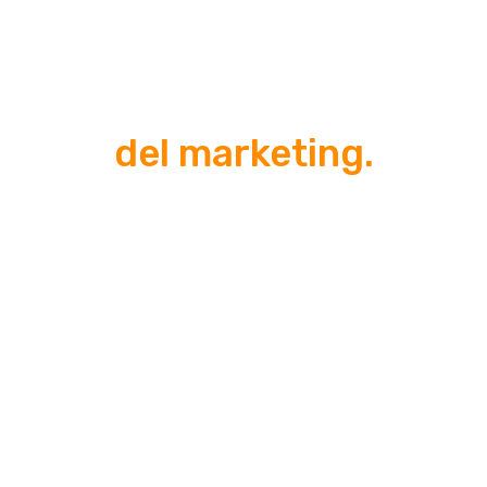
Tu sitio web es tu activo
#1
del marketing.