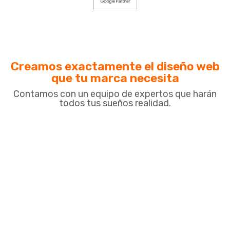
Creamos exactamente el diseño web
que tu marca necesita
Contamos con un equipo de expertos que harán
todos tus sueños realidad.
Tienda Online - Ecommerce
Diseñamos tu tienda online soñada para que muestres
tus productos como todo un profesional y así
aumenten significativamente tus ventas. Gracias a
nuestros diseños, tus visitantes podrán conocer de
primera mano y al detalle todas las ventajas que
Sitios web
Auditoría SEO