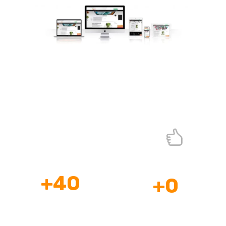
Actualización y diseño de
páginas web profesional
¡Páginas Web Profesionales que si Venden!
+
40
+
0
Profesionales
Años de
a tu Disposición
Experiencia