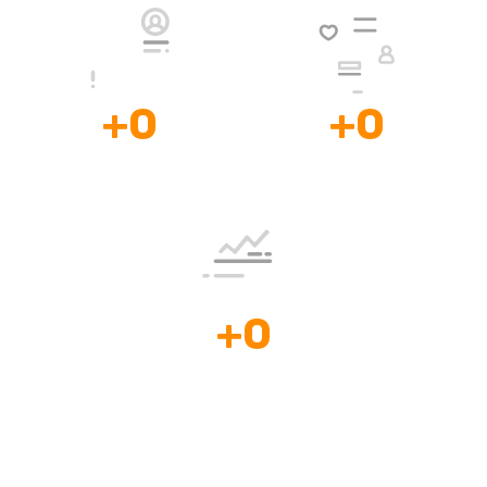
+
0
+
0
Clientes
Mentorías, Consultorías
Satisfechos
y Cursos
+
0
Países con
casos de Éxito.