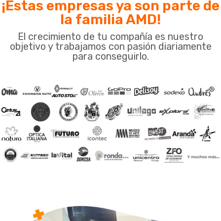
poderosa combinación
¡Estas empresas ya son parte de
que puede llevar tu
la familia AMD!
negocio al siguiente
El crecimiento de tu compañía es nuestro
nivel.
objetivo y trabajamos con pasión diariamente
para conseguirlo.
¿Necesitas más
información sobre cómo
la automatización de
marketing puede
transformar tu presencia
en línea? ¡Contáctanos
hoy mismo y descubre
cómo nuestro equipo de
expertos puede ayudarte
a lograr el éxito en línea
que deseas!