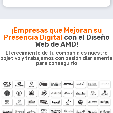
que no solo son
visualmente atractivos,
sino que también ofrecen
una amplia gama de
funcionalidades
¡Empresas que Mejoran su
diseñadas para impulsar
Presencia Digital
con el Diseño
tu presencia en línea.
Web de AMD!
El crecimiento de tu compañía es nuestro
objetivo y trabajamos con pasión diariamente
Nuestro equipo de
para conseguirlo
expertos en diseño de
páginas web está
dedicado a brindarte una
solución personalizada
que se adapte a tus
necesidades y objetivos
comerciales. Nos
enorgullece decir que la
automatización de