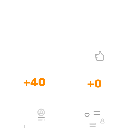
Desarrollo de Páginas Web
profesional
¡Páginas Web Profesionales que si Venden!
+
40
+
0
Profesionales
Años de
a tu Disposición
Experiencia