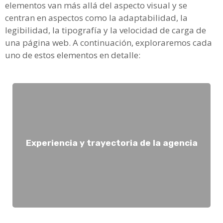
elementos van más allá del aspecto visual y se
centran en aspectos como la adaptabilidad, la
legibilidad, la tipografía y la velocidad de carga de
una página web. A continuación, exploraremos cada
uno de estos elementos en detalle:
conocimientos y eficiencia a tu proyecto.
agencia con años de experiencia puede aportar
Experiencia y trayectoria de la agencia
si tienen experiencia en proyectos similares al tuyo. Una
trabajos anteriores para evaluar la calidad de su trabajo y
web que estás considerando. Revisa su portafolio de
Verifica la experiencia y trayectoria de la agencia de diseño