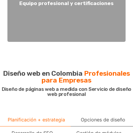
profesional en minutos, sin necesidad de conocimientos
Equipo profesional y certificaciones
aplicaciones móviles: Diseña y publica tu aplicación móvil
garantiza un sitio eficiente y de calidad. Creador de
actualizadas en diseño y desarrollo web, ya que esto
Verifica que el equipo tenga certificaciones y habilidades
Asegúrate de contratar una agencia web competente:
Diseño web en Colombia
Profesionales
para Empresas
Diseño de páginas web a medida con Servicio de diseño
web profesional
Planificación + estrategia
Opciones de diseño