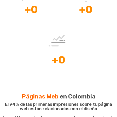
+
0
+
0
Clientes
Mentorías, Consultorías
Satisfechos
y Cursos
+
0
Países con
casos de Éxito.
Páginas Web
en Colombia
El 94% de las primeras impresiones sobre tu página
web están relacionadas con el diseño