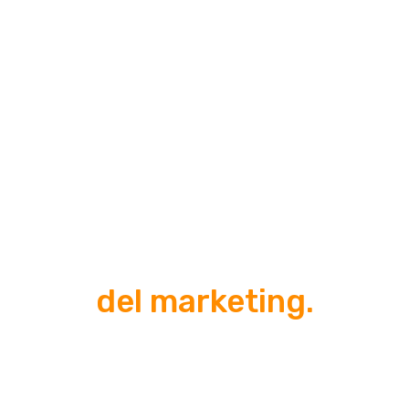
Tu sitio web es tu activo
#1
del marketing.